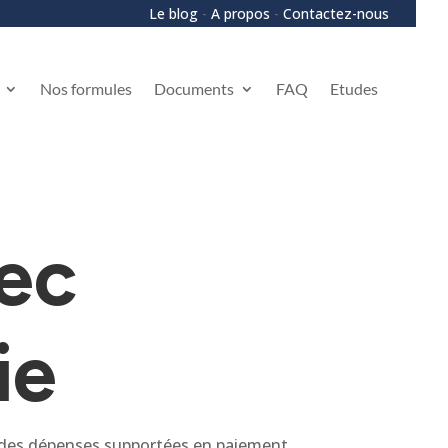
Le blog
-
A propos
-
Contactez-nous
Nos formules
Documents
FAQ
Etudes
vec
ie
0% des dépenses supportées en paiement