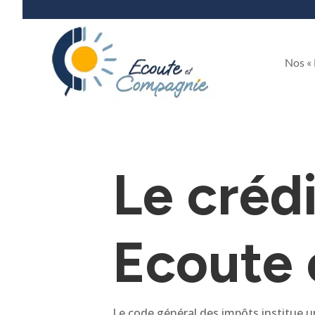
Nos «
Le créd
Ecoute
Le code général des impôts institue u