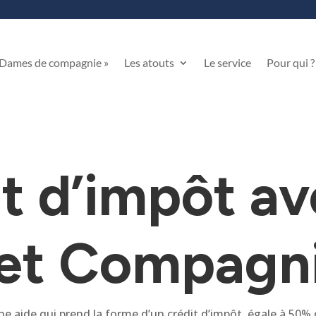
 Dames de compagnie »
Les atouts
Le service
Pour qui ?
it d’impôt a
 et Compagn
ne aide qui prend la forme d’un crédit d’impôt, égale à 5